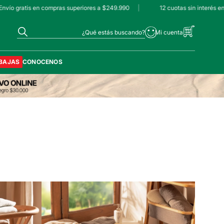
vío gratis en compras superiores a $249.990
|
12 cuotas sin interés en
¿Qué estás buscando?
BAJAS
CONOCENOS