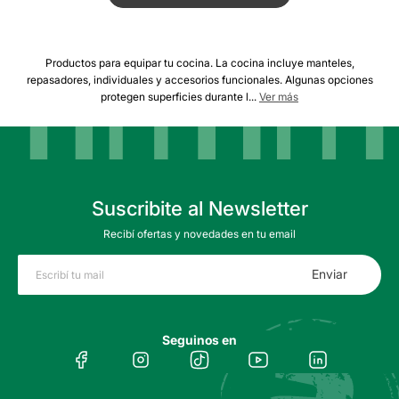
Productos
Productos para equipar tu cocina. La cocina incluye manteles,
repasadores, individuales y accesorios funcionales. Algunas opciones
para
protegen superficies durante l...
Ver más
equipar
tu
cocina.
La
cocina
incluye
Suscribite al Newsletter
manteles,
Recibí ofertas y novedades en tu email
repasadores,
individuales
Enviar
y
accesorios
funcionales.
Algunas
Seguinos en
opciones
protegen
superficies