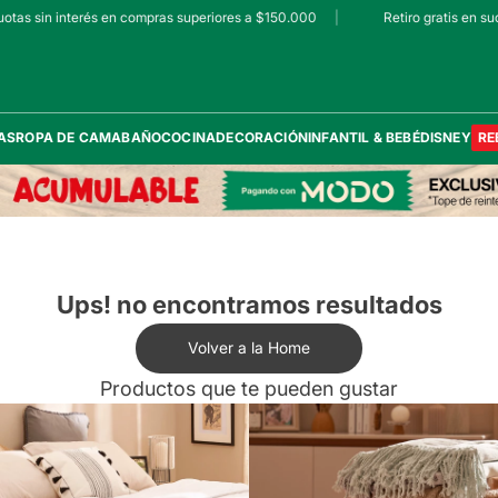
tas sin interés en compras superiores a $150.000
|
Retiro gratis en sucu
AS
ROPA DE CAMA
BAÑO
COCINA
DECORACIÓN
INFANTIL & BEBÉ
DISNEY
RE
Ups! no encontramos resultados
Volver a la Home
Productos que te pueden gustar