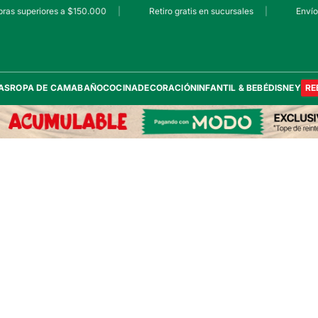
ras superiores a $150.000
|
Retiro gratis en sucursales
|
Envío 
AS
ROPA DE CAMA
BAÑO
COCINA
DECORACIÓN
INFANTIL & BEBÉ
DISNEY
RE