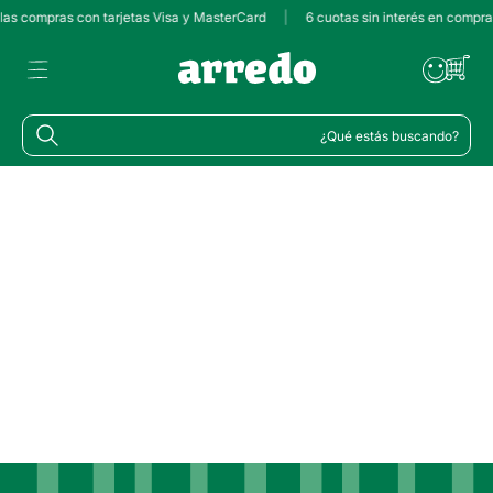
 las compras con tarjetas Visa y MasterCard
|
6 cuotas sin interés en compr
¿Qué estás buscando?