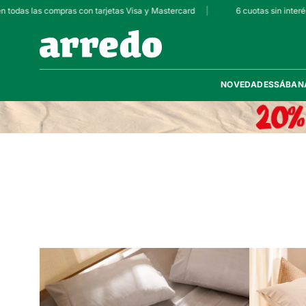
 todas las compras con tarjetas Visa y Mastercard
|
6 cuotas sin interés
NOVEDADES
SÁBAN