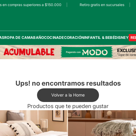
 en compras superiores a $150.000
|
Retiro gratis en sucursales
|
AS
ROPA DE CAMA
BAÑO
COCINA
DECORACIÓN
INFANTIL & BEBÉ
DISNEY
RE
Ups! no encontramos resultados
Volver a la Home
Productos que te pueden gustar