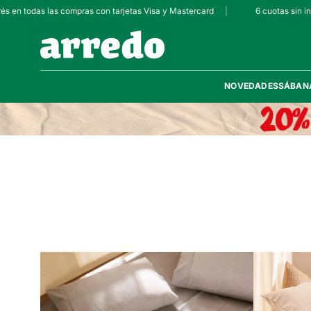
s en todas las compras con tarjetas Visa y Mastercard
|
6 cuotas sin int
NOVEDADES
SÁBAN