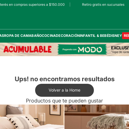
erés en compras superiores a $150.000
|
Retiro gratis en sucursales
|
AS
ROPA DE CAMA
BAÑO
COCINA
DECORACIÓN
INFANTIL & BEBÉ
DISNEY
RE
Ups! no encontramos resultados
Volver a la Home
Productos que te pueden gustar