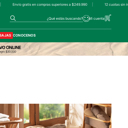
Envío gratis en compras superiores a $249.990
|
12 cuotas sin in
¿Qué estás buscando?
BAJAS
CONOCENOS