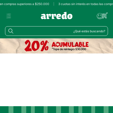
s en compras superiores a $250.000
|
3 cuotas sin interés en todas las compr
¿Qué estás buscando?