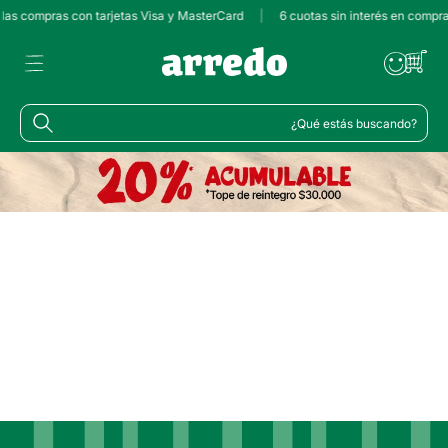
s las compras con tarjetas Visa y MasterCard
|
6 cuotas sin interés en compr
¿Qué estás buscando?