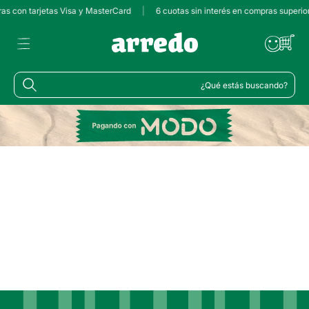
ras con tarjetas Visa y MasterCard
|
6 cuotas sin interés en compras superi
¿Qué estás buscando?