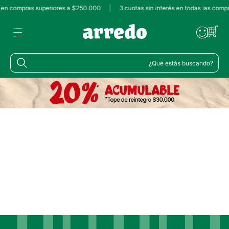
s en compras superiores a $250.000
|
3 cuotas sin interés en todas las comp
¿Qué estás buscando?