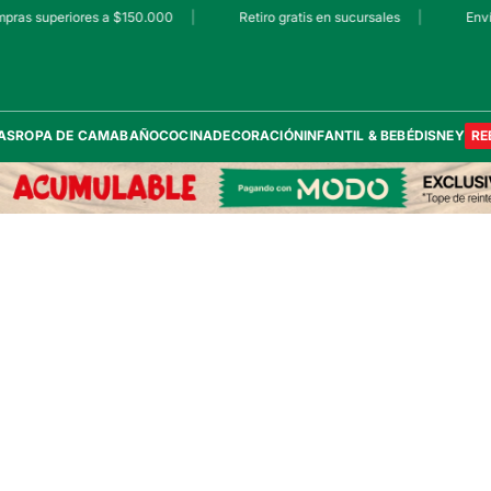
mpras superiores a $150.000
|
Retiro gratis en sucursales
|
Envío
AS
ROPA DE CAMA
BAÑO
COCINA
DECORACIÓN
INFANTIL & BEBÉ
DISNEY
RE