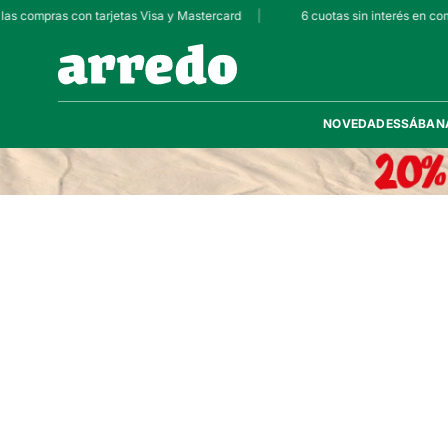
 las compras con tarjetas Visa y Mastercard
|
6 cuotas sin interés en co
NOVEDADES
SÁBAN