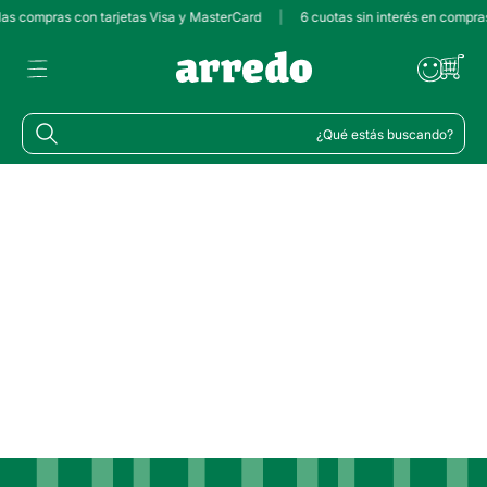
 las compras con tarjetas Visa y MasterCard
|
6 cuotas sin interés en compra
¿Qué estás buscando?