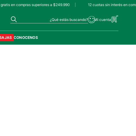
gratis en compras superiores a $249.990
|
12 cuotas sin interés en com
¿Qué estás buscando?
BAJAS
CONOCENOS