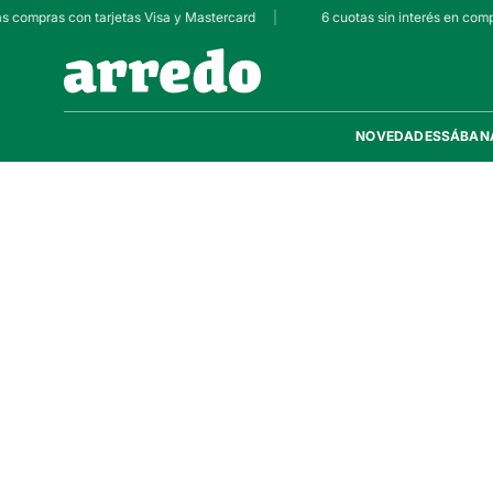
as compras con tarjetas Visa y Mastercard
|
6 cuotas sin interés en comp
NOVEDADES
SÁBAN