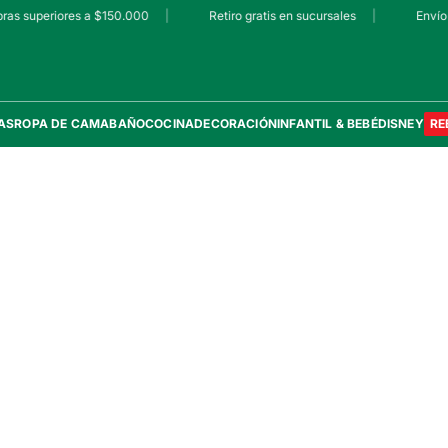
ras superiores a $150.000
|
Retiro gratis en sucursales
|
Envío 
AS
ROPA DE CAMA
BAÑO
COCINA
DECORACIÓN
INFANTIL & BEBÉ
DISNEY
RE