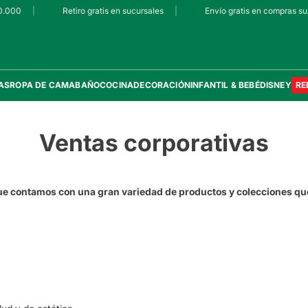
.000
|
Retiro gratis en sucursales
|
Envío gratis en compras sup
AS
ROPA DE CAMA
BAÑO
COCINA
DECORACIÓN
INFANTIL & BEBÉ
DISNEY
RE
Ventas corporativas
que contamos con una gran variedad de productos y colecciones q