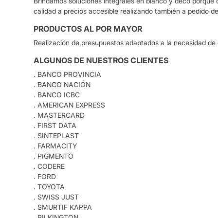
Brindamos soluciones integrales en blanco y deco porque
calidad a precios accesible realizando también a pedido d
PRODUCTOS AL POR MAYOR
Realización de presupuestos adaptados a la necesidad de 
ALGUNOS DE NUESTROS CLIENTES
. BANCO PROVINCIA
. BANCO NACIÓN
. BANCO ICBC
. AMERICAN EXPRESS
. MASTERCARD
. FIRST DATA
. SINTEPLAST
. FARMACITY
. PIGMENTO
. CODERE
. FORD
. TOYOTA
. SWISS JUST
. SMURTIF KAPPA
. PILKINGTON