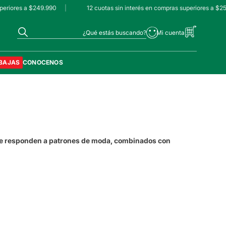
eriores a $249.990
|
12 cuotas sin interés en compras superiores a $25
¿Qué estás buscando?
BAJAS
CONOCENOS
ue responden a patrones de moda, combinados con