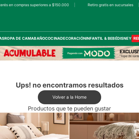
erés en compras superiores a $150.000
|
Retiro gratis en sucursales
|
AS
ROPA DE CAMA
BAÑO
COCINA
DECORACIÓN
INFANTIL & BEBÉ
DISNEY
RE
Ups! no encontramos resultados
Volver a la Home
Productos que te pueden gustar