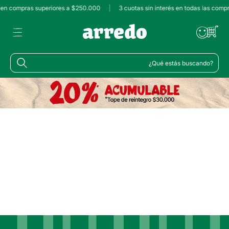
s en compras superiores a $250.000
|
3 cuotas sin interés en todas las comp
¿Qué estás buscando?