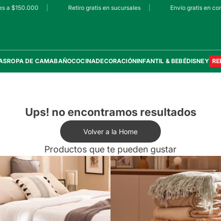
s a $150.000
|
Retiro gratis en sucursales
|
Envío gratis en com
AS
ROPA DE CAMA
BAÑO
COCINA
DECORACIÓN
INFANTIL & BEBÉ
DISNEY
RE
Ups! no encontramos resultados
Volver a la Home
Productos que te pueden gustar