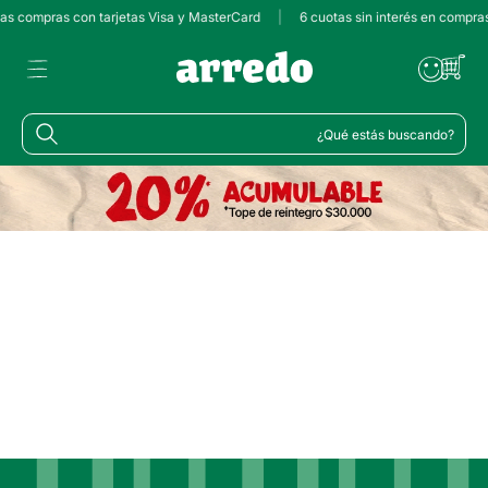
 las compras con tarjetas Visa y MasterCard
|
6 cuotas sin interés en compra
¿Qué estás buscando?