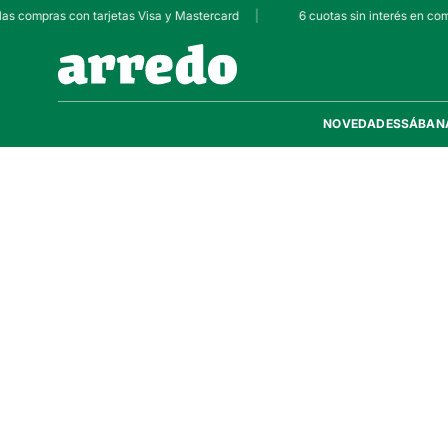
las compras con tarjetas Visa y Mastercard
|
6 cuotas sin interés en com
NOVEDADES
SÁBAN