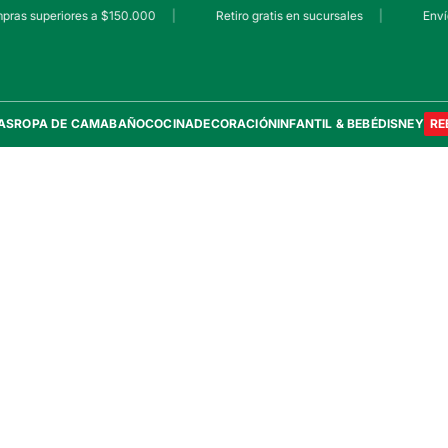
pras superiores a $150.000
|
Retiro gratis en sucursales
|
Envío
AS
ROPA DE CAMA
BAÑO
COCINA
DECORACIÓN
INFANTIL & BEBÉ
DISNEY
RE