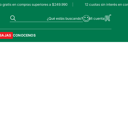
 gratis en compras superiores a $249.990
|
12 cuotas sin interés en co
¿Qué estás buscando?
BAJAS
CONOCENOS