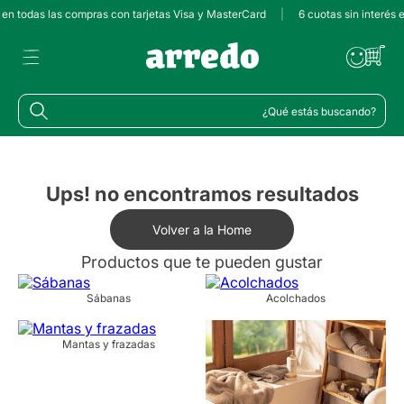
s en todas las compras con tarjetas Visa y MasterCard
|
6 cuotas sin interés
¿Qué estás buscando?
Ups! no encontramos resultados
Volver a la Home
Productos que te pueden gustar
Sábanas
Acolchados
Mantas y frazadas