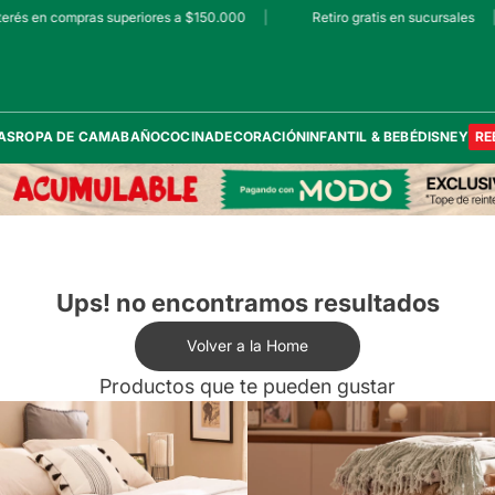
erés en compras superiores a $150.000
|
Retiro gratis en sucursales
|
AS
ROPA DE CAMA
BAÑO
COCINA
DECORACIÓN
INFANTIL & BEBÉ
DISNEY
RE
Ups! no encontramos resultados
Volver a la Home
Productos que te pueden gustar