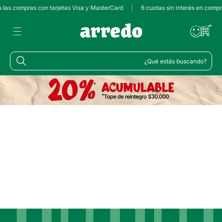
s las compras con tarjetas Visa y MasterCard
|
6 cuotas sin interés en comp
¿Qué estás buscando?