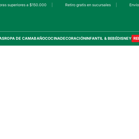
ras superiores a $150.000
|
Retiro gratis en sucursales
|
Envío 
AS
ROPA DE CAMA
BAÑO
COCINA
DECORACIÓN
INFANTIL & BEBÉ
DISNEY
RE