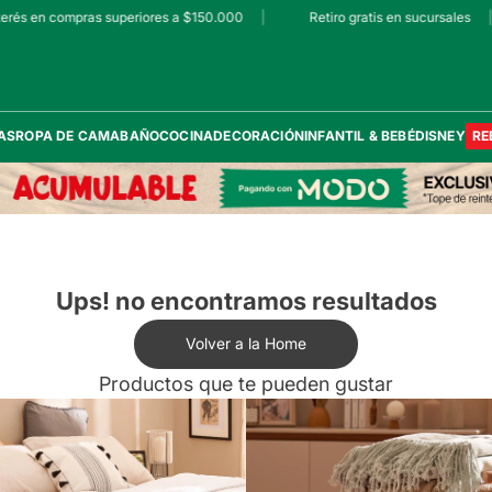
rés en compras superiores a $150.000
|
Retiro gratis en sucursales
|
AS
ROPA DE CAMA
BAÑO
COCINA
DECORACIÓN
INFANTIL & BEBÉ
DISNEY
RE
Ups! no encontramos resultados
Volver a la Home
Productos que te pueden gustar