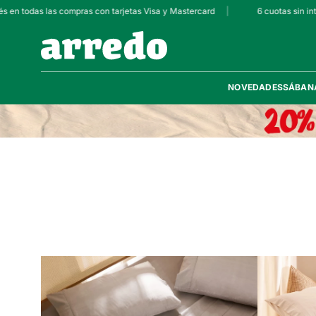
 en todas las compras con tarjetas Visa y Mastercard
|
6 cuotas sin inte
NOVEDADES
SÁBAN