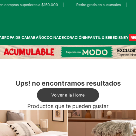
n compras superiores a $150.000
|
Retiro gratis en sucursales
|
AS
ROPA DE CAMA
BAÑO
COCINA
DECORACIÓN
INFANTIL & BEBÉ
DISNEY
RE
Ups! no encontramos resultados
Volver a la Home
Productos que te pueden gustar