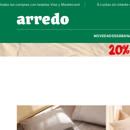
odas las compras con tarjetas Visa y Mastercard
|
6 cuotas sin interés e
NOVEDADES
SÁBAN