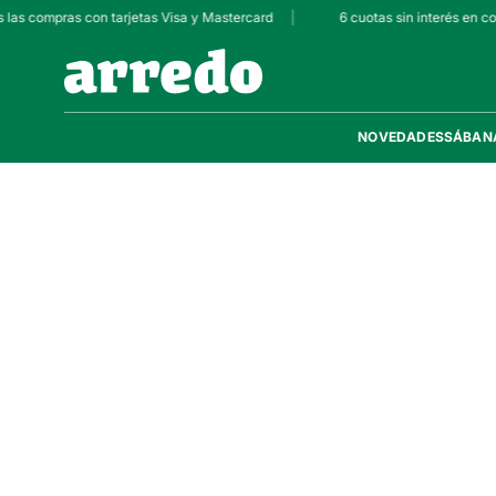
 las compras con tarjetas Visa y Mastercard
|
6 cuotas sin interés en c
NOVEDADES
SÁBAN