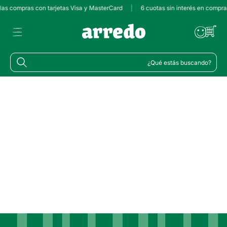
 las compras con tarjetas Visa y MasterCard
|
6 cuotas sin interés en compr
¿Qué estás buscando?