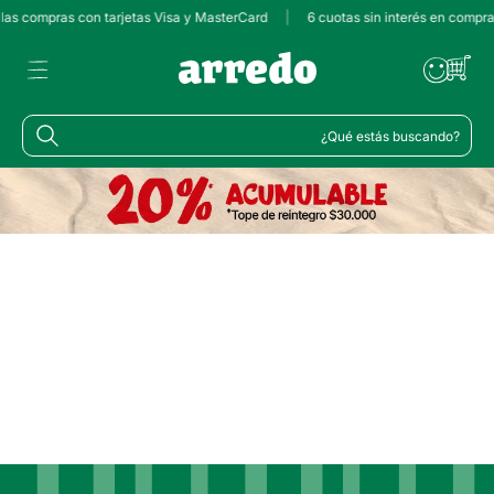
 las compras con tarjetas Visa y MasterCard
|
6 cuotas sin interés en compr
¿Qué estás buscando?