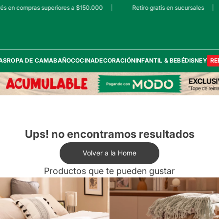
s en compras superiores a $150.000
|
Retiro gratis en sucursales
|
AS
ROPA DE CAMA
BAÑO
COCINA
DECORACIÓN
INFANTIL & BEBÉ
DISNEY
RE
Ups! no encontramos resultados
Volver a la Home
Productos que te pueden gustar