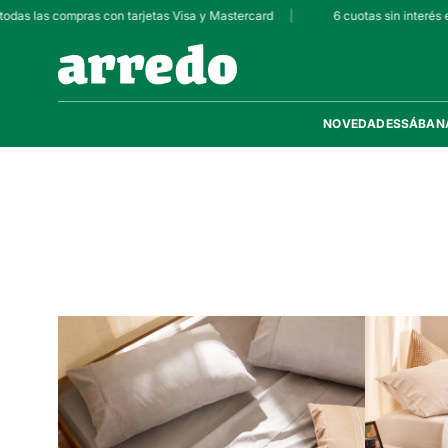
odas las compras con tarjetas Visa y Mastercard
|
6 cuotas sin interés e
NOVEDADES
SÁBAN