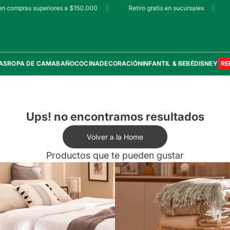
n compras superiores a $150.000
|
Retiro gratis en sucursales
|
AS
ROPA DE CAMA
BAÑO
COCINA
DECORACIÓN
INFANTIL & BEBÉ
DISNEY
RE
Ups! no encontramos resultados
Volver a la Home
Productos que te pueden gustar