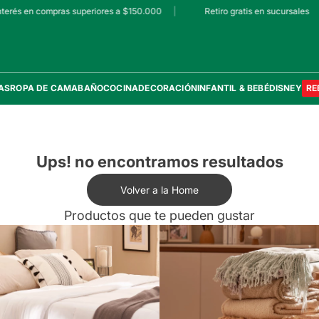
terés en compras superiores a $150.000
|
Retiro gratis en sucursales
|
AS
ROPA DE CAMA
BAÑO
COCINA
DECORACIÓN
INFANTIL & BEBÉ
DISNEY
RE
Ups! no encontramos resultados
Volver a la Home
Productos que te pueden gustar