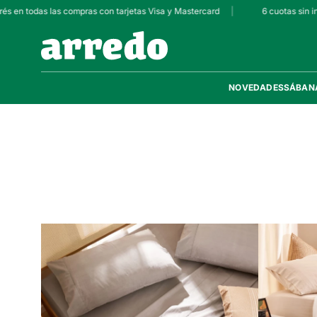
és en todas las compras con tarjetas Visa y Mastercard
|
6 cuotas sin in
NOVEDADES
SÁBAN