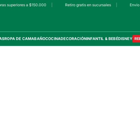
ras superiores a $150.000
|
Retiro gratis en sucursales
|
Envío 
AS
ROPA DE CAMA
BAÑO
COCINA
DECORACIÓN
INFANTIL & BEBÉ
DISNEY
RE