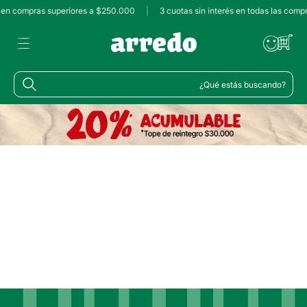
s en compras superiores a $250.000
|
3 cuotas sin interés en todas las comp
¿Qué estás buscando?