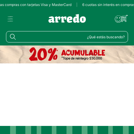
 las compras con tarjetas Visa y MasterCard
|
6 cuotas sin interés en compra
¿Qué estás buscando?