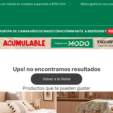
in interés en compras superiores a $150.000
|
Retiro gratis en sucursale
AS
ROPA DE CAMA
BAÑO
COCINA
DECORACIÓN
INFANTIL & BEBÉ
DISNEY
RE
Ups! no encontramos resultados
Volver a la Home
Productos que te pueden gustar