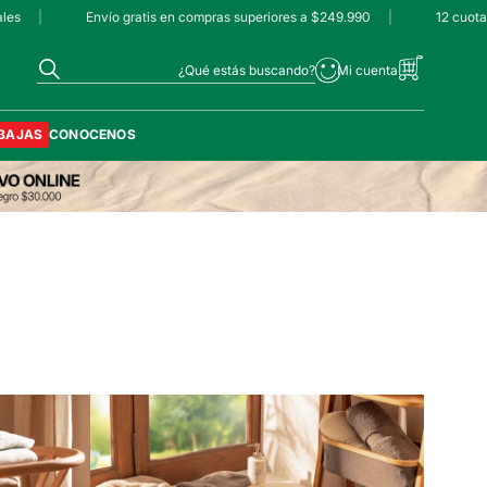
s
|
Envío gratis en compras superiores a $249.990
|
12 cuotas 
¿Qué estás buscando?
BAJAS
CONOCENOS