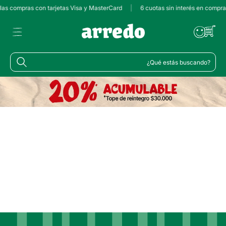
 las compras con tarjetas Visa y MasterCard
|
6 cuotas sin interés en compr
¿Qué estás buscando?