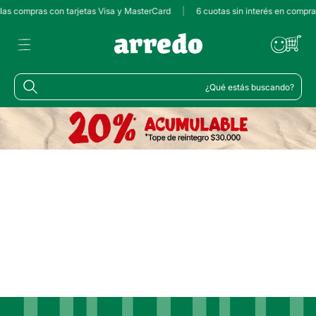
 las compras con tarjetas Visa y MasterCard
|
6 cuotas sin interés en compr
¿Qué estás buscando?