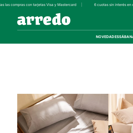
s las compras con tarjetas Visa y Mastercard
|
6 cuotas sin interés en c
NOVEDADES
SÁBAN