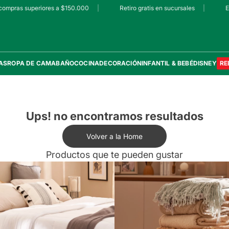
ompras superiores a $150.000
|
Retiro gratis en sucursales
|
Env
AS
ROPA DE CAMA
BAÑO
COCINA
DECORACIÓN
INFANTIL & BEBÉ
DISNEY
RE
Ups! no encontramos resultados
Volver a la Home
Productos que te pueden gustar