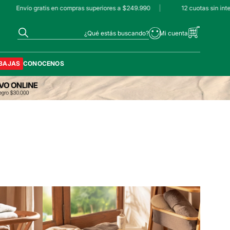
Envío gratis en compras superiores a $249.990
|
12 cuotas sin inte
¿Qué estás buscando?
BAJAS
CONOCENOS