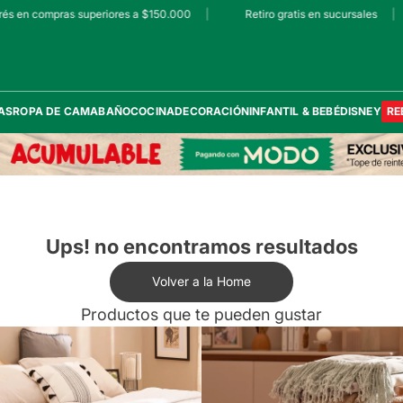
és en compras superiores a $150.000
|
Retiro gratis en sucursales
|
AS
ROPA DE CAMA
BAÑO
COCINA
DECORACIÓN
INFANTIL & BEBÉ
DISNEY
RE
Ups! no encontramos resultados
Volver a la Home
Productos que te pueden gustar