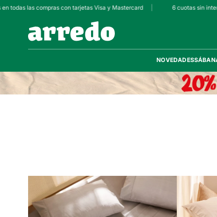
en todas las compras con tarjetas Visa y Mastercard
|
6 cuotas sin inter
NOVEDADES
SÁBAN