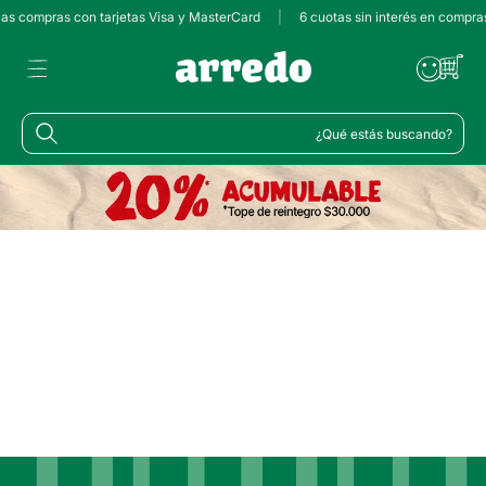
 las compras con tarjetas Visa y MasterCard
|
6 cuotas sin interés en compra
¿Qué estás buscando?