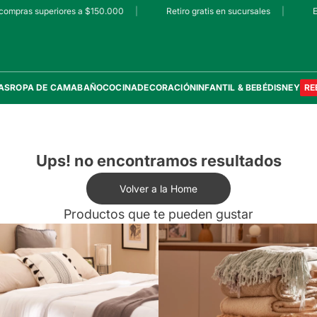
compras superiores a $150.000
|
Retiro gratis en sucursales
|
Env
AS
ROPA DE CAMA
BAÑO
COCINA
DECORACIÓN
INFANTIL & BEBÉ
DISNEY
RE
Ups! no encontramos resultados
Volver a la Home
Productos que te pueden gustar