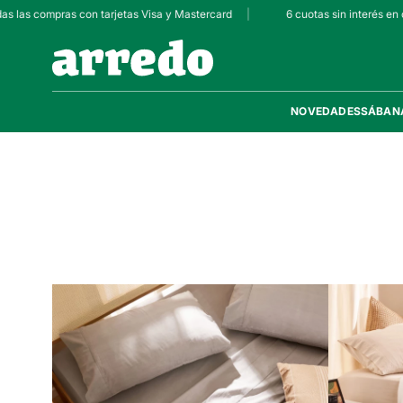
as las compras con tarjetas Visa y Mastercard
|
6 cuotas sin interés en 
NOVEDADES
SÁBAN