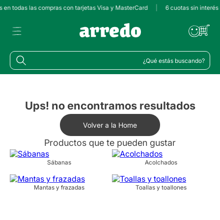
és en todas las compras con tarjetas Visa y MasterCard
|
6 cuotas sin interé
¿Qué estás buscando?
Ups! no encontramos resultados
Volver a la Home
Productos que te pueden gustar
Sábanas
Acolchados
Mantas y frazadas
Toallas y toallones