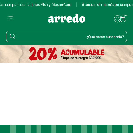
 las compras con tarjetas Visa y MasterCard
|
6 cuotas sin interés en compra
¿Qué estás buscando?