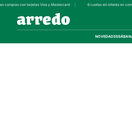
las compras con tarjetas Visa y Mastercard
|
6 cuotas sin interés en com
NOVEDADES
SÁBAN