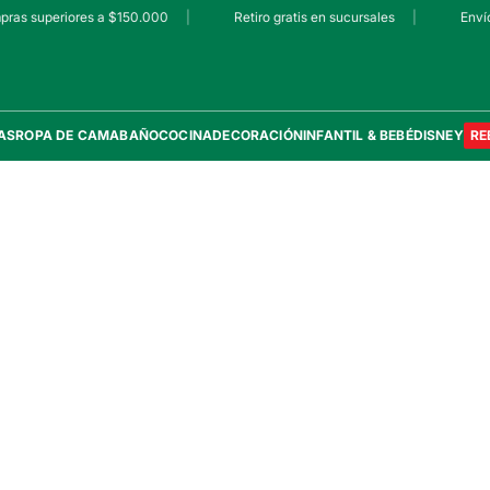
pras superiores a $150.000
|
Retiro gratis en sucursales
|
Envío
AS
ROPA DE CAMA
BAÑO
COCINA
DECORACIÓN
INFANTIL & BEBÉ
DISNEY
RE