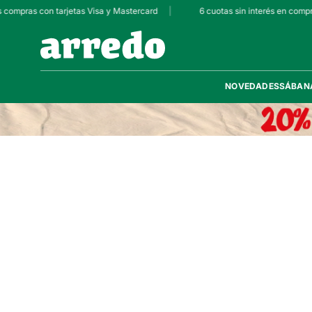
s compras con tarjetas Visa y Mastercard
|
6 cuotas sin interés en compr
NOVEDADES
SÁBAN