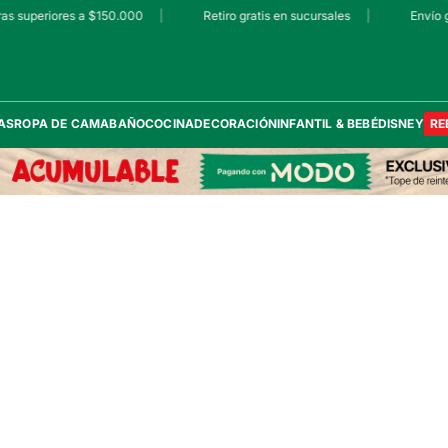
as superiores a $150.000
|
Retiro gratis en sucursales
|
Envío g
AS
ROPA DE CAMA
BAÑO
COCINA
DECORACIÓN
INFANTIL & BEBÉ
DISNEY
RE