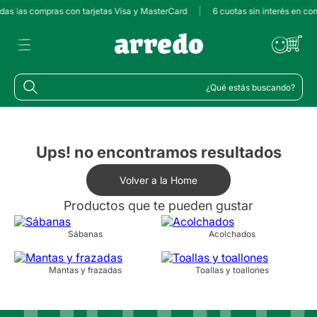
odas las compras con tarjetas Visa y MasterCard
|
6 cuotas sin interés en c
¿Qué estás buscando?
Ups! no encontramos resultados
Volver a la Home
Productos que te pueden gustar
Sábanas
Acolchados
Mantas y frazadas
Toallas y toallones